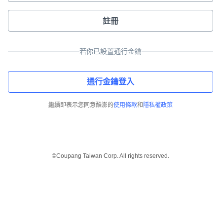
註冊
若你已設置通行金鑰
通行金鑰登入
繼續即表示您同意酷澎的
使用條款
和
隱私權政策
©Coupang Taiwan Corp. All rights reserved.