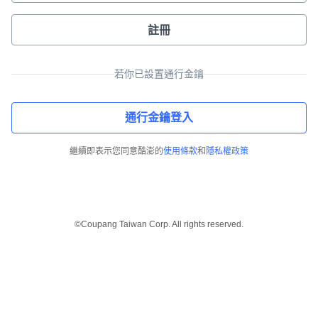
註冊
若你已設置通行金鑰
通行金鑰登入
繼續即表示您同意酷澎的
使用條款
和
隱私權政策
©Coupang Taiwan Corp. All rights reserved.