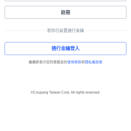
註冊
若你已設置通行金鑰
通行金鑰登入
繼續即表示您同意酷澎的
使用條款
和
隱私權政策
©Coupang Taiwan Corp. All rights reserved.