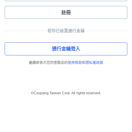
註冊
若你已設置通行金鑰
通行金鑰登入
繼續即表示您同意酷澎的
使用條款
和
隱私權政策
©Coupang Taiwan Corp. All rights reserved.