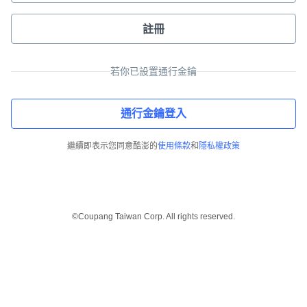
註冊
若你已設置通行金鑰
通行金鑰登入
繼續即表示您同意酷澎的
使用條款
和
隱私權政策
©Coupang Taiwan Corp. All rights reserved.