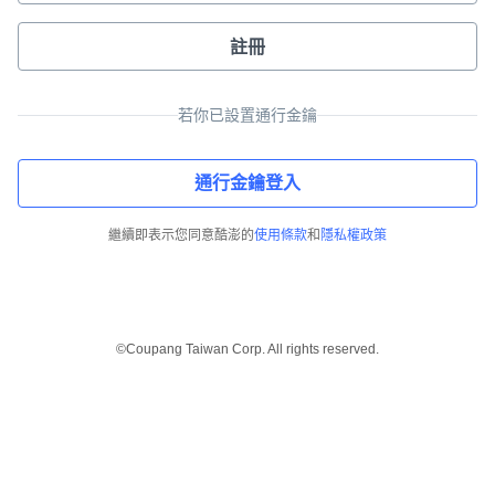
註冊
若你已設置通行金鑰
通行金鑰登入
繼續即表示您同意酷澎的
使用條款
和
隱私權政策
©Coupang Taiwan Corp. All rights reserved.