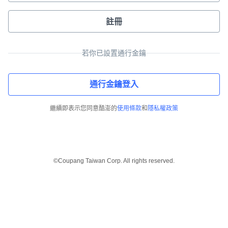
註冊
若你已設置通行金鑰
通行金鑰登入
繼續即表示您同意酷澎的
使用條款
和
隱私權政策
©Coupang Taiwan Corp. All rights reserved.