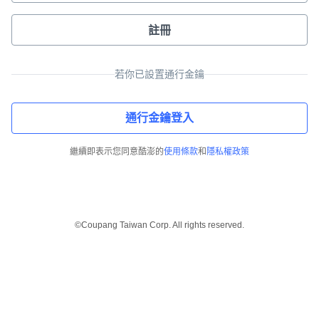
註冊
若你已設置通行金鑰
通行金鑰登入
繼續即表示您同意酷澎的
使用條款
和
隱私權政策
©Coupang Taiwan Corp. All rights reserved.