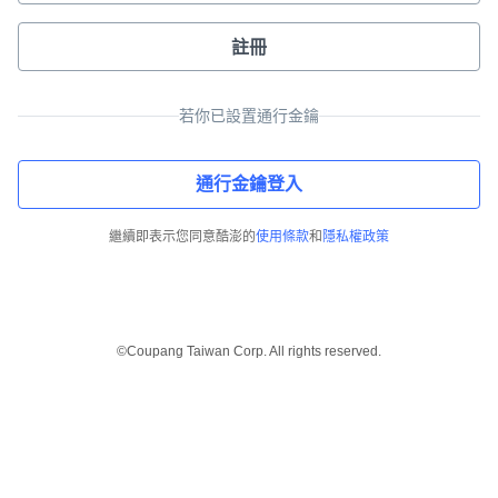
註冊
若你已設置通行金鑰
通行金鑰登入
繼續即表示您同意酷澎的
使用條款
和
隱私權政策
©Coupang Taiwan Corp. All rights reserved.