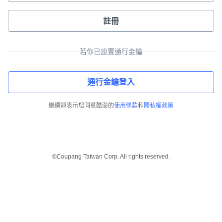
註冊
若你已設置通行金鑰
通行金鑰登入
繼續即表示您同意酷澎的
使用條款
和
隱私權政策
©Coupang Taiwan Corp. All rights reserved.