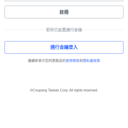
註冊
若你已設置通行金鑰
通行金鑰登入
繼續即表示您同意酷澎的
使用條款
和
隱私權政策
©Coupang Taiwan Corp. All rights reserved.