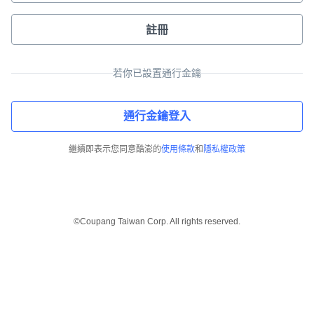
註冊
若你已設置通行金鑰
通行金鑰登入
繼續即表示您同意酷澎的
使用條款
和
隱私權政策
©Coupang Taiwan Corp. All rights reserved.