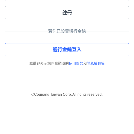
註冊
若你已設置通行金鑰
通行金鑰登入
繼續即表示您同意酷澎的
使用條款
和
隱私權政策
©Coupang Taiwan Corp. All rights reserved.