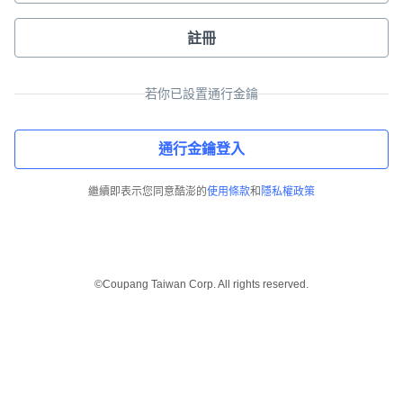
註冊
若你已設置通行金鑰
通行金鑰登入
繼續即表示您同意酷澎的
使用條款
和
隱私權政策
©Coupang Taiwan Corp. All rights reserved.