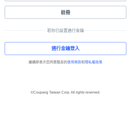
註冊
若你已設置通行金鑰
通行金鑰登入
繼續即表示您同意酷澎的
使用條款
和
隱私權政策
©Coupang Taiwan Corp. All rights reserved.