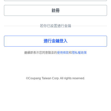
註冊
若你已設置通行金鑰
通行金鑰登入
繼續即表示您同意酷澎的
使用條款
和
隱私權政策
©Coupang Taiwan Corp. All rights reserved.