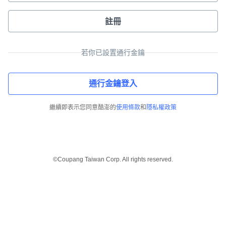
註冊
若你已設置通行金鑰
通行金鑰登入
繼續即表示您同意酷澎的
使用條款
和
隱私權政策
©Coupang Taiwan Corp. All rights reserved.