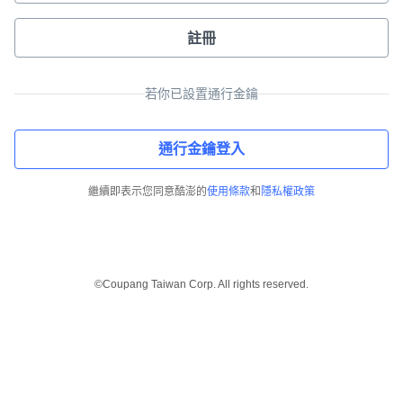
註冊
若你已設置通行金鑰
通行金鑰登入
繼續即表示您同意酷澎的
使用條款
和
隱私權政策
©Coupang Taiwan Corp. All rights reserved.