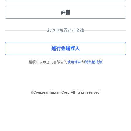
註冊
若你已設置通行金鑰
通行金鑰登入
繼續即表示您同意酷澎的
使用條款
和
隱私權政策
©Coupang Taiwan Corp. All rights reserved.