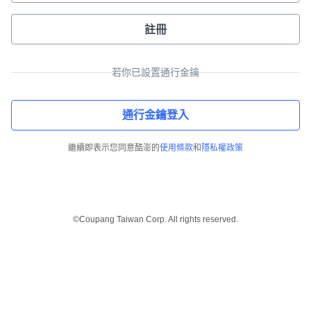
註冊
若你已設置通行金鑰
通行金鑰登入
繼續即表示您同意酷澎的
使用條款
和
隱私權政策
©Coupang Taiwan Corp. All rights reserved.