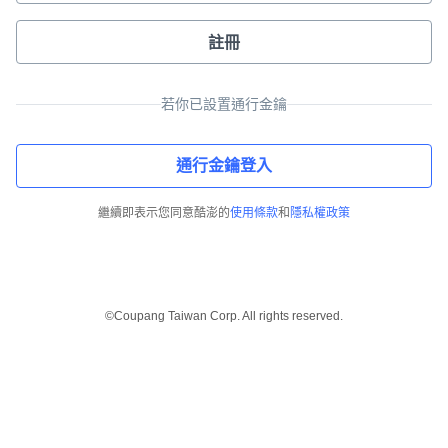
註冊
若你已設置通行金鑰
通行金鑰登入
繼續即表示您同意酷澎的
使用條款
和
隱私權政策
©Coupang Taiwan Corp. All rights reserved.