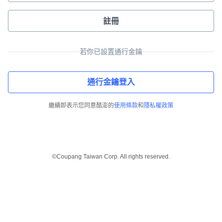
註冊
若你已設置通行金鑰
通行金鑰登入
繼續即表示您同意酷澎的
使用條款
和
隱私權政策
©Coupang Taiwan Corp. All rights reserved.