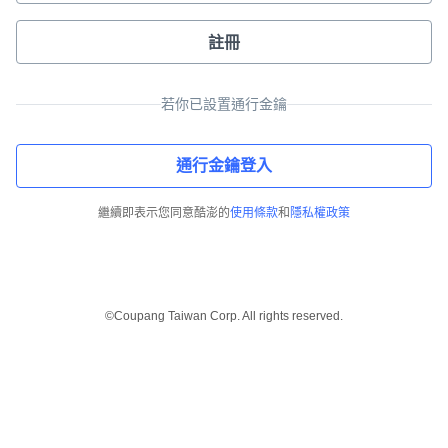
註冊
若你已設置通行金鑰
通行金鑰登入
繼續即表示您同意酷澎的
使用條款
和
隱私權政策
©Coupang Taiwan Corp. All rights reserved.