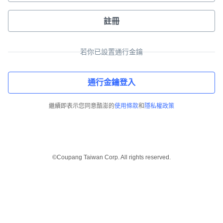
註冊
若你已設置通行金鑰
通行金鑰登入
繼續即表示您同意酷澎的
使用條款
和
隱私權政策
©Coupang Taiwan Corp. All rights reserved.