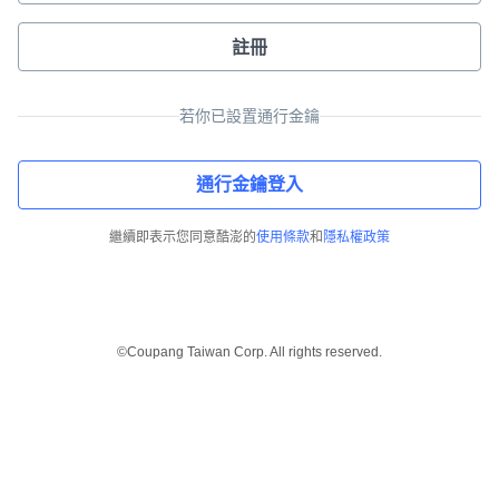
註冊
若你已設置通行金鑰
通行金鑰登入
繼續即表示您同意酷澎的
使用條款
和
隱私權政策
©Coupang Taiwan Corp. All rights reserved.