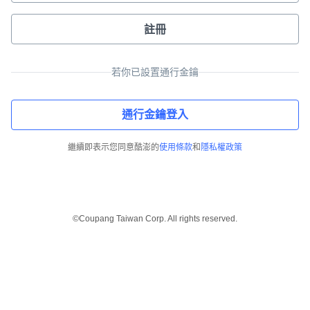
註冊
若你已設置通行金鑰
通行金鑰登入
繼續即表示您同意酷澎的
使用條款
和
隱私權政策
©Coupang Taiwan Corp. All rights reserved.