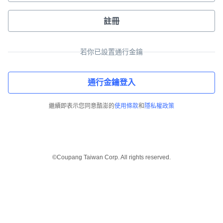
註冊
若你已設置通行金鑰
通行金鑰登入
繼續即表示您同意酷澎的
使用條款
和
隱私權政策
©Coupang Taiwan Corp. All rights reserved.