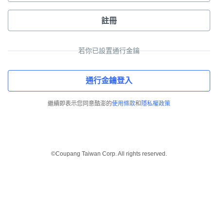
註冊
若你已設置通行金鑰
通行金鑰登入
繼續即表示您同意酷澎的
使用條款
和
隱私權政策
©Coupang Taiwan Corp. All rights reserved.