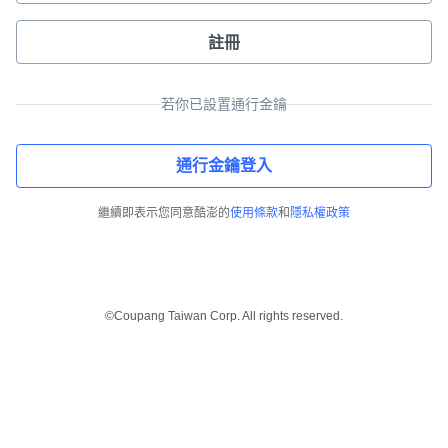
註冊
若你已設置通行金鑰
通行金鑰登入
繼續即表示您同意酷澎的
使用條款
和
隱私權政策
©Coupang Taiwan Corp. All rights reserved.