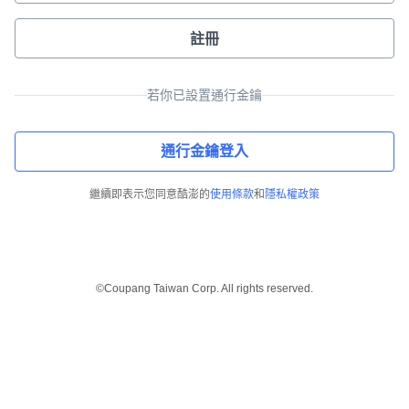
註冊
若你已設置通行金鑰
通行金鑰登入
繼續即表示您同意酷澎的
使用條款
和
隱私權政策
©Coupang Taiwan Corp. All rights reserved.