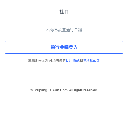
註冊
若你已設置通行金鑰
通行金鑰登入
繼續即表示您同意酷澎的
使用條款
和
隱私權政策
©Coupang Taiwan Corp. All rights reserved.