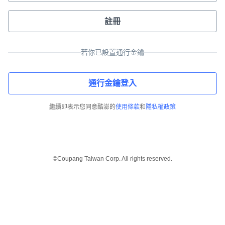
註冊
若你已設置通行金鑰
通行金鑰登入
繼續即表示您同意酷澎的
使用條款
和
隱私權政策
©Coupang Taiwan Corp. All rights reserved.