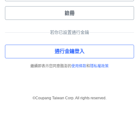
註冊
若你已設置通行金鑰
通行金鑰登入
繼續即表示您同意酷澎的
使用條款
和
隱私權政策
©Coupang Taiwan Corp. All rights reserved.