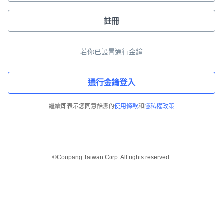
註冊
若你已設置通行金鑰
通行金鑰登入
繼續即表示您同意酷澎的
使用條款
和
隱私權政策
©Coupang Taiwan Corp. All rights reserved.