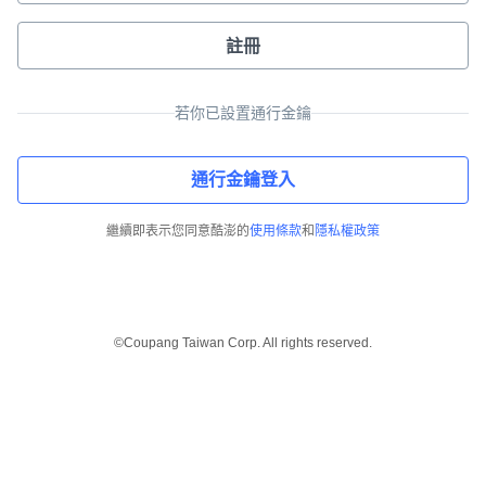
註冊
若你已設置通行金鑰
通行金鑰登入
繼續即表示您同意酷澎的
使用條款
和
隱私權政策
©Coupang Taiwan Corp. All rights reserved.