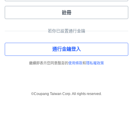
註冊
若你已設置通行金鑰
通行金鑰登入
繼續即表示您同意酷澎的
使用條款
和
隱私權政策
©Coupang Taiwan Corp. All rights reserved.