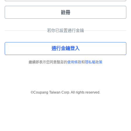
註冊
若你已設置通行金鑰
通行金鑰登入
繼續即表示您同意酷澎的
使用條款
和
隱私權政策
©Coupang Taiwan Corp. All rights reserved.