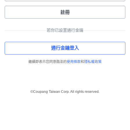
註冊
若你已設置通行金鑰
通行金鑰登入
繼續即表示您同意酷澎的
使用條款
和
隱私權政策
©Coupang Taiwan Corp. All rights reserved.