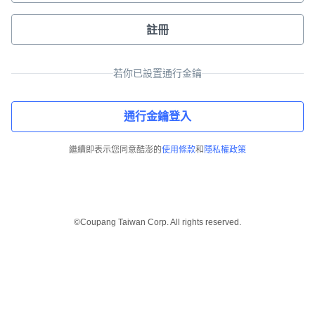
註冊
若你已設置通行金鑰
通行金鑰登入
繼續即表示您同意酷澎的
使用條款
和
隱私權政策
©Coupang Taiwan Corp. All rights reserved.