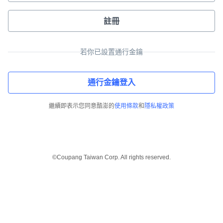
註冊
若你已設置通行金鑰
通行金鑰登入
繼續即表示您同意酷澎的
使用條款
和
隱私權政策
©Coupang Taiwan Corp. All rights reserved.