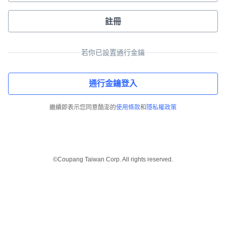
註冊
若你已設置通行金鑰
通行金鑰登入
繼續即表示您同意酷澎的
使用條款
和
隱私權政策
©Coupang Taiwan Corp. All rights reserved.