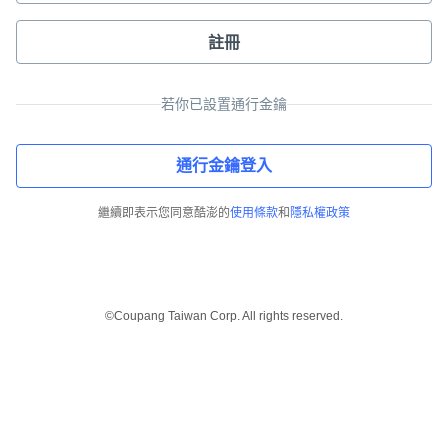
註冊
若你已設置通行金鑰
通行金鑰登入
繼續即表示您同意酷澎的
使用條款
和
隱私權政策
©Coupang Taiwan Corp. All rights reserved.