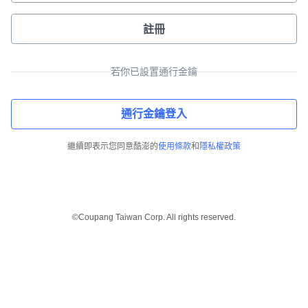
註冊
若你已設置通行金鑰
通行金鑰登入
繼續即表示您同意酷澎的
使用條款
和
隱私權政策
©Coupang Taiwan Corp. All rights reserved.