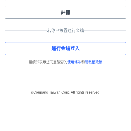
註冊
若你已設置通行金鑰
通行金鑰登入
繼續即表示您同意酷澎的
使用條款
和
隱私權政策
©Coupang Taiwan Corp. All rights reserved.