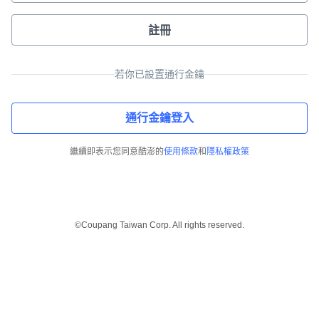
註冊
若你已設置通行金鑰
通行金鑰登入
繼續即表示您同意酷澎的
使用條款
和
隱私權政策
©Coupang Taiwan Corp. All rights reserved.