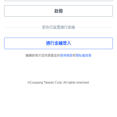
註冊
若你已設置通行金鑰
通行金鑰登入
繼續即表示您同意酷澎的
使用條款
和
隱私權政策
©Coupang Taiwan Corp. All rights reserved.