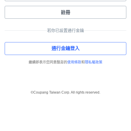
註冊
若你已設置通行金鑰
通行金鑰登入
繼續即表示您同意酷澎的
使用條款
和
隱私權政策
©Coupang Taiwan Corp. All rights reserved.