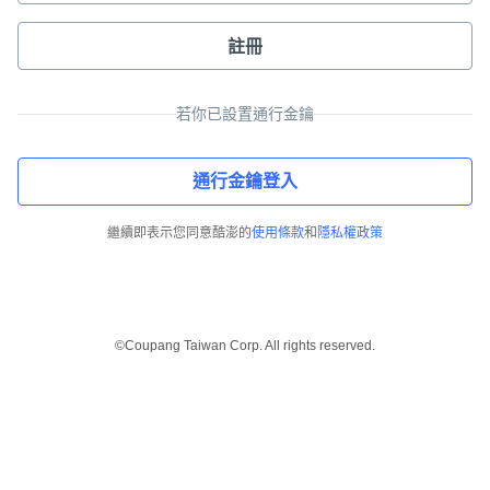
註冊
若你已設置通行金鑰
通行金鑰登入
繼續即表示您同意酷澎的
使用條款
和
隱私權政策
©Coupang Taiwan Corp. All rights reserved.