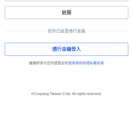
註冊
若你已設置通行金鑰
通行金鑰登入
繼續即表示您同意酷澎的
使用條款
和
隱私權政策
©Coupang Taiwan Corp. All rights reserved.