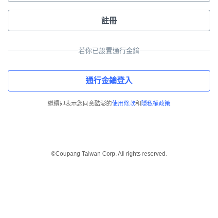
註冊
若你已設置通行金鑰
通行金鑰登入
繼續即表示您同意酷澎的
使用條款
和
隱私權政策
©Coupang Taiwan Corp. All rights reserved.